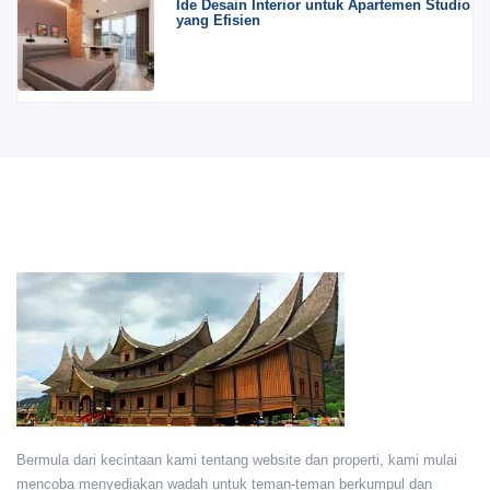
Ide Desain Interior untuk Apartemen Studio
yang Efisien
Bermula dari kecintaan kami tentang website dan properti, kami mulai
mencoba menyediakan wadah untuk teman-teman berkumpul dan