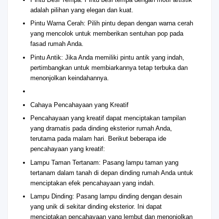
adalah pilihan yang elegan dan kuat.
Pintu Warna Cerah: Pilih pintu depan dengan warna cerah
yang mencolok untuk memberikan sentuhan pop pada
fasad rumah Anda.
Pintu Antik: Jika Anda memiliki pintu antik yang indah,
pertimbangkan untuk membiarkannya tetap terbuka dan
menonjolkan keindahannya.
Cahaya Pencahayaan yang Kreatif
Pencahayaan yang kreatif dapat menciptakan tampilan
yang dramatis pada dinding eksterior rumah Anda,
terutama pada malam hari. Berikut beberapa ide
pencahayaan yang kreatif:
Lampu Taman Tertanam: Pasang lampu taman yang
tertanam dalam tanah di depan dinding rumah Anda untuk
menciptakan efek pencahayaan yang indah.
Lampu Dinding: Pasang lampu dinding dengan desain
yang unik di sekitar dinding eksterior. Ini dapat
menciptakan pencahayaan yang lembut dan menonjolkan