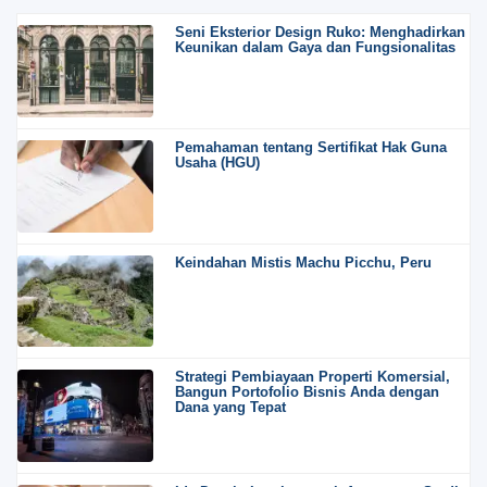
Seni Eksterior Design Ruko: Menghadirkan
Keunikan dalam Gaya dan Fungsionalitas
Pemahaman tentang Sertifikat Hak Guna
Usaha (HGU)
Keindahan Mistis Machu Picchu, Peru
Strategi Pembiayaan Properti Komersial,
Bangun Portofolio Bisnis Anda dengan
Dana yang Tepat