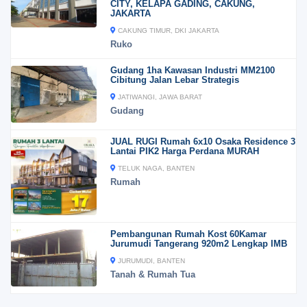
CITY, KELAPA GADING, CAKUNG,
JAKARTA
CAKUNG TIMUR, DKI JAKARTA
Ruko
Gudang 1ha Kawasan Industri MM2100
Cibitung Jalan Lebar Strategis
JATIWANGI, JAWA BARAT
Gudang
JUAL RUGI Rumah 6x10 Osaka Residence 3
Lantai PIK2 Harga Perdana MURAH
TELUK NAGA, BANTEN
Rumah
Pembangunan Rumah Kost 60Kamar
Jurumudi Tangerang 920m2 Lengkap IMB
JURUMUDI, BANTEN
Tanah & Rumah Tua