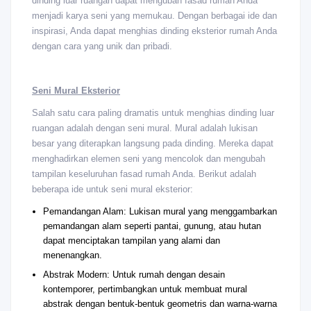
dinding luar ruangan dapat mengubah fasad rumah Anda
menjadi karya seni yang memukau. Dengan berbagai ide dan
inspirasi, Anda dapat menghias dinding eksterior rumah Anda
dengan cara yang unik dan pribadi.
Seni Mural Eksterior
Salah satu cara paling dramatis untuk menghias dinding luar
ruangan adalah dengan seni mural. Mural adalah lukisan
besar yang diterapkan langsung pada dinding. Mereka dapat
menghadirkan elemen seni yang mencolok dan mengubah
tampilan keseluruhan fasad rumah Anda. Berikut adalah
beberapa ide untuk seni mural eksterior:
Pemandangan Alam: Lukisan mural yang menggambarkan
pemandangan alam seperti pantai, gunung, atau hutan
dapat menciptakan tampilan yang alami dan
menenangkan.
Abstrak Modern: Untuk rumah dengan desain
kontemporer, pertimbangkan untuk membuat mural
abstrak dengan bentuk-bentuk geometris dan warna-warna