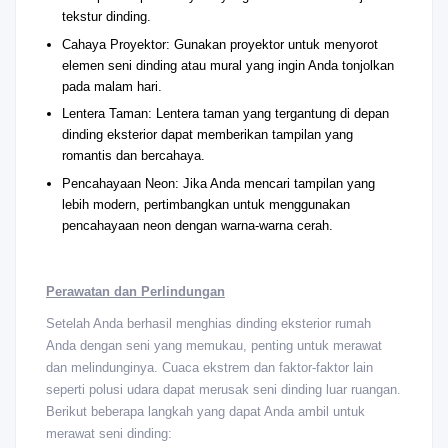
tekstur dinding.
Cahaya Proyektor: Gunakan proyektor untuk menyorot
elemen seni dinding atau mural yang ingin Anda tonjolkan
pada malam hari.
Lentera Taman: Lentera taman yang tergantung di depan
dinding eksterior dapat memberikan tampilan yang
romantis dan bercahaya.
Pencahayaan Neon: Jika Anda mencari tampilan yang
lebih modern, pertimbangkan untuk menggunakan
pencahayaan neon dengan warna-warna cerah.
Perawatan dan Perlindungan
Setelah Anda berhasil menghias dinding eksterior rumah
Anda dengan seni yang memukau, penting untuk merawat
dan melindunginya. Cuaca ekstrem dan faktor-faktor lain
seperti polusi udara dapat merusak seni dinding luar ruangan.
Berikut beberapa langkah yang dapat Anda ambil untuk
merawat seni dinding: