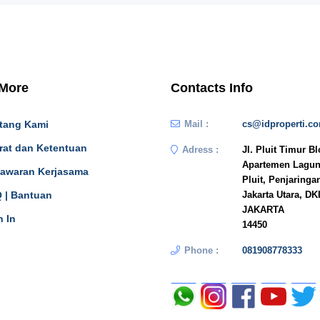
 More
Contacts Info
tang Kami
Mail :
cs@idproperti.c
rat dan Ketentuan
Adress :
Jl. Pluit Timur B
Apartemen Lagun
awaran Kerjasama
Pluit, Penjaringa
 | Bantuan
Jakarta Utara, DK
JAKARTA
n In
14450
Phone :
081908778333