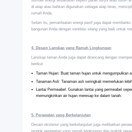
sumber energi terbarukan seperti panel surya atau turbin 
di atap atau bahkan digunakan sebagai atap teras, menci
rumah Anda.
Selain itu, pemanfaatan energi pasif juga dapat membant
bangunan Anda dengan ventilasi silang yang baik untuk m
4. Desain Lanskap yang Ramah Lingkungan
Lanskap taman Anda juga dapat dirancang dengan memperti
berikut:
Taman Hujan: Buat taman hujan untuk mengumpulkan ai
Tanaman Asli: Tanaman asli seringkali memerlukan lebih
Lantai Permeabel: Gunakan lantai yang permeabel seperti
memungkinkan air hujan meresap ke dalam tanah.
5. Perawatan yang Berkelanjutan
Desain eksterior yang berkelanjutan juga melibatkan per
produk perawatan yang ramah lingkungan dan praktik per