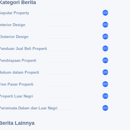
Kategori Berita
Seputar Property
(15)
Interior Design
(30)
Eksterior Design
(35)
Panduan Jual Beli Properti
(21)
Pembiayaan Properti
(20)
Hukum dalam Properti
(28)
Tren Pasar Properti
(35)
Properti Luar Negri
(19)
Pariwisata Dalam dan Luar Negri
(31)
Berita Lainnya