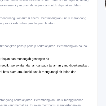
angin ke dalam desain eksterior Anda. Panel surya dapat dipasang
ptakan energi yang ramah lingkungan untuk digunakan dalam
u mengurangi konsumsi energi. Pertimbangkan untuk merancang
engurangi kebutuhan pendinginan buatan.
mbangkan prinsip-prinsip berkelanjutan. Pertimbangkan hal-hal
r hujan dan mencegah genangan air.
 sedikit perawatan dan air daripada tanaman yang diperkenalkan.
 batu alam atau kerikil untuk mengurangi air larian dan
awatan yang berkelanjutan. Pertimbangkan untuk menggunakan
awatan yang hemat air. Ini akan membantu mempertahankan