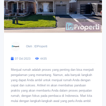
Oleh : IDProperti
07 Oct 2023
4435
Menjual rumah adalah proses yang penting dan bisa menjadi
pengalaman yang menantang. Namun, ada banyak langkah
yang dapat Anda ambil untuk menjual rumah Anda dengan
cepat dan sukses. Artikel ini akan membahas panduan
praktis yang akan membantu Anda dalam proses penjualan
rumah, dengan fokus pada pembaca di Indonesia. Mari kita
mulai dengan langkah-langkah awal yang perlu Anda ambil.