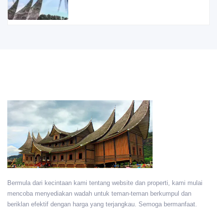
Bermula dari kecintaan kami tentang website dan properti, kami mulai
mencoba menyediakan wadah untuk teman-teman berkumpul dan
beriklan efektif dengan harga yang terjangkau. Semoga bermanfaat.