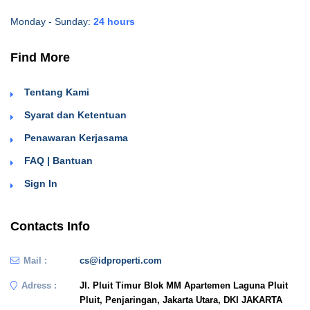
Monday - Sunday:
24 hours
Find More
Tentang Kami
Syarat dan Ketentuan
Penawaran Kerjasama
FAQ | Bantuan
Sign In
Contacts Info
Mail :
cs@idproperti.com
Adress :
Jl. Pluit Timur Blok MM Apartemen Laguna Pluit
Pluit, Penjaringan, Jakarta Utara, DKI JAKARTA