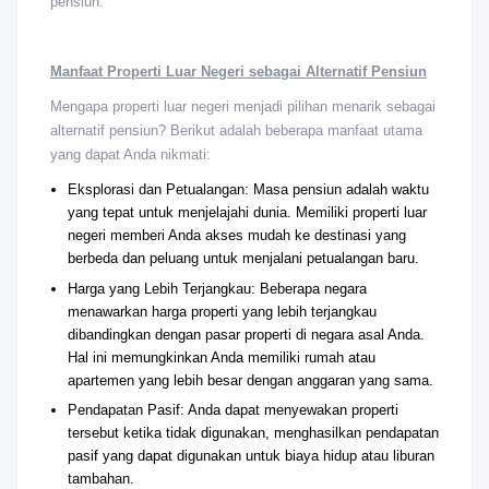
pensiun.
Manfaat Properti Luar Negeri sebagai Alternatif Pensiun
Mengapa properti luar negeri menjadi pilihan menarik sebagai
alternatif pensiun? Berikut adalah beberapa manfaat utama
yang dapat Anda nikmati:
Eksplorasi dan Petualangan: Masa pensiun adalah waktu
yang tepat untuk menjelajahi dunia. Memiliki properti luar
negeri memberi Anda akses mudah ke destinasi yang
berbeda dan peluang untuk menjalani petualangan baru.
Harga yang Lebih Terjangkau: Beberapa negara
menawarkan harga properti yang lebih terjangkau
dibandingkan dengan pasar properti di negara asal Anda.
Hal ini memungkinkan Anda memiliki rumah atau
apartemen yang lebih besar dengan anggaran yang sama.
Pendapatan Pasif: Anda dapat menyewakan properti
tersebut ketika tidak digunakan, menghasilkan pendapatan
pasif yang dapat digunakan untuk biaya hidup atau liburan
tambahan.