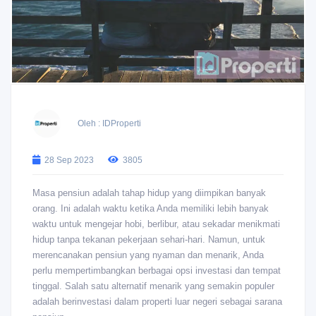
Oleh : IDProperti
28 Sep 2023
3805
Masa pensiun adalah tahap hidup yang diimpikan banyak
orang. Ini adalah waktu ketika Anda memiliki lebih banyak
waktu untuk mengejar hobi, berlibur, atau sekadar menikmati
hidup tanpa tekanan pekerjaan sehari-hari. Namun, untuk
merencanakan pensiun yang nyaman dan menarik, Anda
perlu mempertimbangkan berbagai opsi investasi dan tempat
tinggal. Salah satu alternatif menarik yang semakin populer
adalah berinvestasi dalam properti luar negeri sebagai sarana