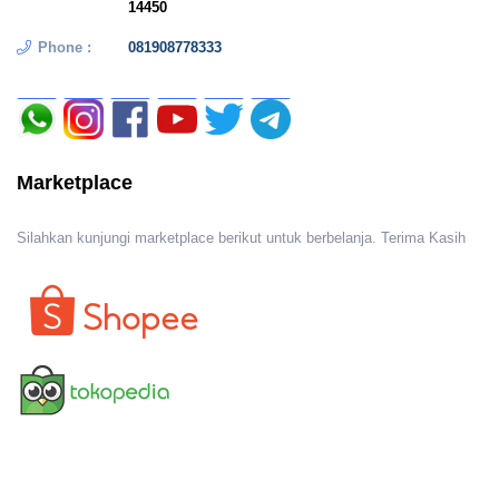
14450
Phone :
081908778333
Marketplace
Silahkan kunjungi marketplace berikut untuk berbelanja. Terima Kasih