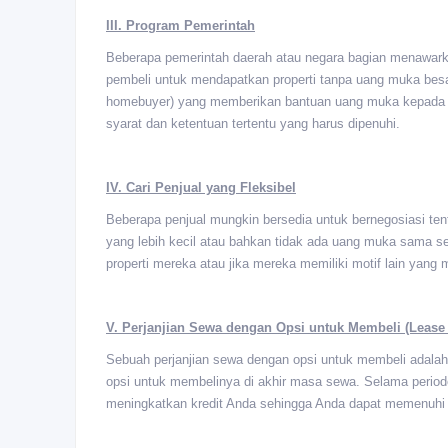
III. Program Pemerintah
Beberapa pemerintah daerah atau negara bagian menawar
pembeli untuk mendapatkan properti tanpa uang muka besa
homebuyer) yang memberikan bantuan uang muka kepada pem
syarat dan ketentuan tertentu yang harus dipenuhi.
IV. Cari Penjual yang Fleksibel
Beberapa penjual mungkin bersedia untuk bernegosiasi t
yang lebih kecil atau bahkan tidak ada uang muka sama seka
properti mereka atau jika mereka memiliki motif lain yang 
V. Perjanjian Sewa dengan Opsi untuk Membeli (Lease
Sebuah perjanjian sewa dengan opsi untuk membeli adalah
opsi untuk membelinya di akhir masa sewa. Selama peri
meningkatkan kredit Anda sehingga Anda dapat memenuhi s