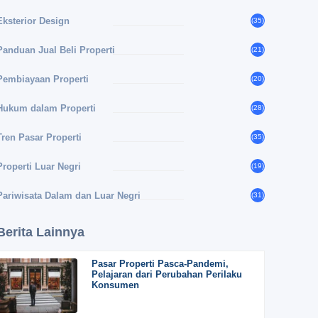
Eksterior Design
(35)
Panduan Jual Beli Properti
(21)
Pembiayaan Properti
(20)
Hukum dalam Properti
(28)
Tren Pasar Properti
(35)
Properti Luar Negri
(19)
Pariwisata Dalam dan Luar Negri
(31)
Berita Lainnya
Pasar Properti Pasca-Pandemi,
Pelajaran dari Perubahan Perilaku
Konsumen