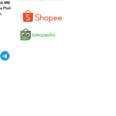
lok MM
a Pluit
n,
I