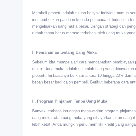
Membeli properti adalah tujuan banyak individu, namun ser
ini memberikan panduan kepada pembaca di Indonesia ten
mengeluarkan uang muka besar. Dengan strategi dan peng
rumah tanpa harus merasa terbebani oleh uang muka yang 
I. Pemahaman tentang Uang Muka
Sebelum kita mempelajari cara mendapatkan pembiayaan pr
muka. Uang muka adalah sejumlah uang yang dibayarkan ol
properti. Ini biasanya berkisar antara 10 hingga 20% dari h
beban besar bagi calon pembeli. Berikut beberapa cara u
II. Program Pinjaman Tanpa Uang Muka
Banyak lembaga keuangan menawarkan program pinjaman t
uang muka, atau uang muka yang dibayarkan akan sangat 
lebih ketat. Anda mungkin perlu memiliki kredit yang sang