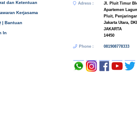
rat dan Ketentuan
Adress :
Jl. Pluit Timur B
Apartemen Lagun
awaran Kerjasama
Pluit, Penjaringa
 | Bantuan
Jakarta Utara, DK
JAKARTA
n In
14450
Phone :
081908778333