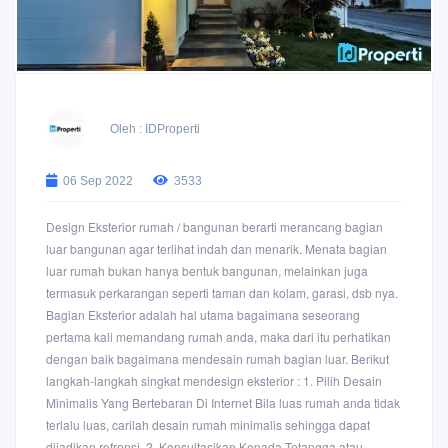
Oleh : IDProperti
06 Sep 2022
3533
Design Eksterior rumah / bangunan berarti merancang bagian
luar bangunan agar terlihat indah dan menarik. Menata bagian
luar rumah bukan hanya bentuk bangunan, melainkan juga
termasuk perkarangan seperti taman dan kolam, garasi, dsb nya.
Bagian Eksterior adalah hal utama bagaimana seseorang
pertama kali memandang rumah anda, maka dari itu perhatikan
dengan baik bagaimana mendesain rumah bagian luar. Berikut
langkah-langkah singkat mendesign eksterior : 1. Pilih Desain
Minimalis Yang Bertebaran Di Internet Bila luas rumah anda tidak
terlalu luas, carilah desain rumah minimalis sehingga dapat
dijadikan refrensi. 2. Konsultasikan Kepada Tetangga atau