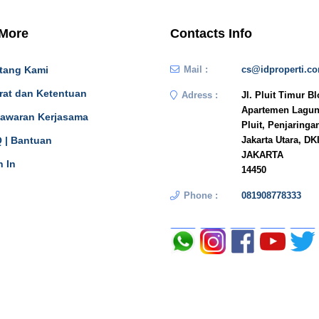
 More
Contacts Info
tang Kami
Mail :
cs@idproperti.c
rat dan Ketentuan
Adress :
Jl. Pluit Timur B
Apartemen Lagun
awaran Kerjasama
Pluit, Penjaringa
 | Bantuan
Jakarta Utara, DK
JAKARTA
n In
14450
Phone :
081908778333