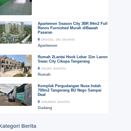
Apartemen Season City 3BR 84m2 Full
Renov Furnished Murah diBawah
Pasaran
GROGOL, DKI JAKARTA
Apartemen
Rumah 2Lantai Hook Lebar 11m Lavon
Swan City Cikupa Tangerang
CIKUPA, BANTEN
Rumah
Komplek Pergudangan Nusa Indah
700m2 Tangerang BU Nego Sampai
Deal
JURUMUDI, BANTEN
Gudang
Kategori Berita