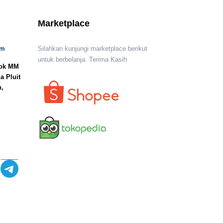
Marketplace
om
Silahkan kunjungi marketplace berikut
untuk berbelanja. Terima Kasih
lok MM
a Pluit
n,
I