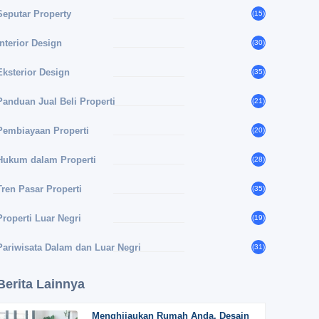
Seputar Property
(15)
Interior Design
(30)
Eksterior Design
(35)
Panduan Jual Beli Properti
(21)
Pembiayaan Properti
(20)
Hukum dalam Properti
(28)
Tren Pasar Properti
(35)
Properti Luar Negri
(19)
Pariwisata Dalam dan Luar Negri
(31)
Berita Lainnya
Menghijaukan Rumah Anda, Desain