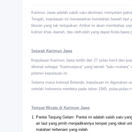
Karimun Jawa adalah salah satu destinasi menyelam paling
Tengah, kepulauan ini menawarkan keindahan bawah laut ya
liburan yang tak terlupakan. Artikel ini akan membahas se
kuliner khas daerah, dan oleh-oleh yang dapat Anda bawa 
Sejarah Karimun Jawa
Kepulauan Karimun Jawa terdiri dari 27 pulau kecil dan pu
dikenal sebagai "Karimunjava" yang berarti "batu mutiar
potensi kepulauan ini.
Selama masa kolonial Belanda, kepulauan ini digunakan se
setelah Indonesia merdeka pada tahun 1945, pulau-pulau i
Tempat Wisata di Karimun Jawa
Pantai Tanjung Gelam: Pantai ini adalah salah satu yan
air laut yang jernih menjadikannya tempat yang ideal u
matahari terbenam yang indah.