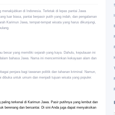
 menakjubkan di Indonesia. Terletak di lepas pantai Jawa
ng luar biasa, pantai berpasir putih yang indah, dan pengalaman
jarah Karimun Jawa, tempat-tempat wisata yang harus dikunjungi,
pulang.
lau besar yang memiliki sejarah yang kaya. Dahulu, kepulauan ini
a" dalam bahasa Jawa. Nama ini mencerminkan kekayaan alam dan
bagai penjara bagi tawanan politik dan tahanan kriminal. Namun,
ni dibuka untuk umum dan menjadi tujuan wisata yang populer.
g paling terkenal di Karimun Jawa. Pasir putihnya yang lembut dan
ntuk berenang dan bersantai. Di sini Anda juga dapat menyaksikan