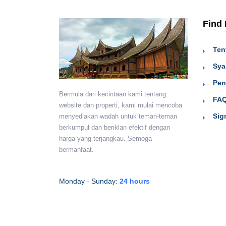
Find
Ten
Sya
Pen
Bermula dari kecintaan kami tentang
FAQ
website dan properti, kami mulai mencoba
Sig
menyediakan wadah untuk teman-teman
berkumpul dan beriklan efektif dengan
harga yang terjangkau. Semoga
bermanfaat.
Monday - Sunday:
24 hours